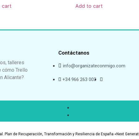
 cart
Add to cart
Contáctanos
os, talleres
info@organizateconmigo.com
 cómo Trello
n Alicante?
+34 966 263 003
ital. Plan de Recuperación, Transformación y Resiliencia de España «Next Gen